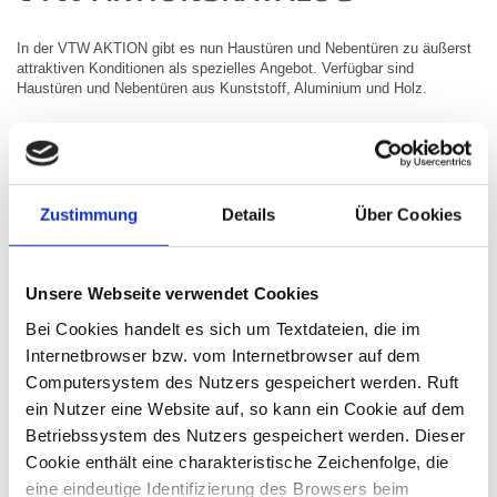
In der VTW AKTION gibt es nun Haustüren und Nebentüren zu äußerst
attraktiven Konditionen als spezielles Angebot. Verfügbar sind
Haustüren und Nebentüren aus Kunststoff, Aluminium und Holz.
Etliche Türmodelle sind zum Aktionspreis bereits inklusive
Drückergarnitur und Profilzylinder.
Zustimmung
Details
Über Cookies
Katalog bestellen
Unsere Webseite verwendet Cookies
Hier durchblättern >>
Bei Cookies handelt es sich um Textdateien, die im
Internetbrowser bzw. vom Internetbrowser auf dem
Computersystem des Nutzers gespeichert werden. Ruft
Download als PDF
ein Nutzer eine Website auf, so kann ein Cookie auf dem
Betriebssystem des Nutzers gespeichert werden. Dieser
Cookie enthält eine charakteristische Zeichenfolge, die
eine eindeutige Identifizierung des Browsers beim