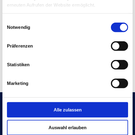
erneuten Aufrufen der Website ermöglicht.
Einwilligungsauswahl
Notwendig
Präferenzen
Statistiken
Marketing
VTW GmbH
Alle zulassen
Vereinigte Türenwerke
Postanschrift:
Postfach 1161, 83523 Haag (Obb.)
Auswahl erlauben